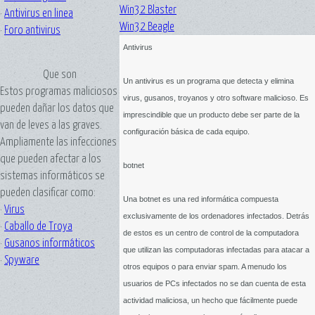
Win32 Blaster
·
Antivirus en linea
Win32 Beagle
·
Foro antivirus
Antivirus
Que son
Un antivirus es un programa que detecta y elimina
Estos programas maliciosos
virus, gusanos, troyanos y otro software malicioso. Es
pueden dañar los datos que
imprescindible que un producto debe ser parte de la
van de leves a las graves.
configuración básica de cada equipo.
Ampliamente las infecciones
que pueden afectar a los
botnet
sistemas informáticos se
pueden clasificar como:
Una botnet es una red informática compuesta
·
Virus
exclusivamente de los ordenadores infectados. Detrás
·
Caballo de Troya
de estos es un centro de control de la computadora
·
Gusanos informáticos
que utilizan las computadoras infectadas para atacar a
·
Spyware
otros equipos o para enviar spam. A menudo los
usuarios de PCs infectados no se dan cuenta de esta
actividad maliciosa, un hecho que fácilmente puede